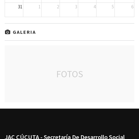
31
1
2
3
4
5
6
GALERIA
FOTOS
JAC CÚCUTA - Secretaría De Desarrollo Social